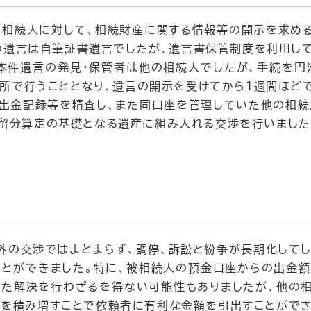
相続人に対して、相続財産に関する情報等の開示を求め
の遺言は自筆証書遺言でしたが、遺言書保管制度を利用し
本件遺言の発見・保管者は他の相続人でしたが、手続を
所で行うこととなり、遺言の開示を受けてから1週間ほど
出金記録等を精査し、また同口座を管理していた他の相
留分算定の基礎となる遺産に組み入れる交渉を行いました
外の交渉ではまとまらず、調停、訴訟と紛争が長期化してし
とができました。特に、被相続人の預金口座からの出金
た解決を行わざるを得ない可能性もありましたが、他の
を積み増すことで依頼者に有利な金額を引出すことができ