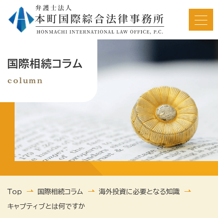
HOME
国際相続コラム
column
私たちについて
ご相談の流れ
相続サポート内容
Top
国際相続コラム
海外投資に必要となる知識
解決事例/依頼者の声
キャプティブとは何ですか